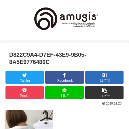
D822C9A4-D7EF-43E9-9B05-
8A5E9776480C
Twitter
Facebook
はてブ
Pocket
LINE
コピー
2019.12.23