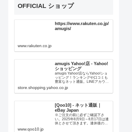
OFFICIAL ショップ
https://www.rakuten.co.jp/
amugis/
www.rakuten.co.jp
amugis Yahoo!店 - Yahoo!
ショッピング
amugis Yahoo!店ならYahoo!ショ
ッピング！ランキングや口コミも
豊富なネット通販。LINEアカウン
ト連携でPayPayポイント毎日5%
store.shopping.yahoo.co.jp
（上限あり）Yahoo!ショッピング
スマホアプリも充実で毎日どこか
らでも気になる商品をその場でお
求めいただけます。
[Qoo10] - ネット通販｜
eBay Japan
※ご注文の前に必ずご確認下さ
い。2025年8月9日～8月17日は連
休とさせて頂きます。連休後の発
送は、記載の日数よりお時間の猶
www.qoo10.jp
予を頂く場合があります。ご了承