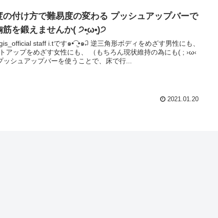
度の付け方で難易度の変わる プッシュアップバーで
筋を鍛えませんか( ੭•͈ω•͈)੭
official staff i.tです๑•͡ .̫•๑꒜ 逆三角形ボディをめざす男性にも、
トアップをめざす女性にも、 （もちろん現状維持の為にも( ; ›ω‹
)） プッシュアップバーを使うことで、床で行...
2021.01.20