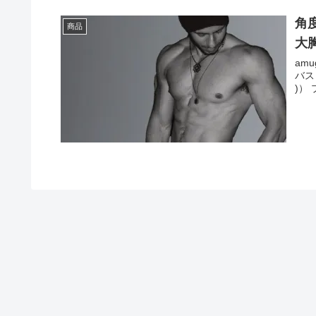
角
商品
大胸
amugis_
バス