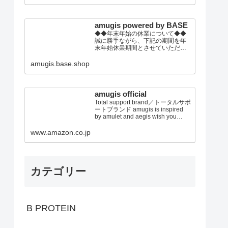
の上、ご注文頂きます事をお願い
いたします。
amugis powered by BASE
◆◆年末年始の休業について◆◆
誠に勝手ながら、下記の期間を年
末年始休業期間とさせていただき
ます。2022年12月30日(金)～2023
年01月4日(水)※休業期間中にいた
amugis.base.shop
だきましたご注文やお問い合わせ
等に関しましては、2023年1月5日
以降より順次対応させていただき
ます。トレンドウエアから健康グ
amugis official
ッズまで！ トータルビュ...
Total support brand／トータルサポ
ートブランド amugis is inspired
by amulet and aegis wish you
every happiness established in
2019 japan アミュジス、アミュレ
www.amazon.co.jp
ット＆イージスからのイメージ あ
なたに幸せを E...
カテゴリー
B PROTEIN