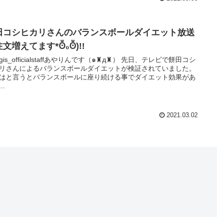
田コシヒカリさんのバランスボールダイエット放送
文増えてます*Ꙩꙻ₀Ꙩꙻ)!!
is_officialstaffあやりんです（๑♜д♜） 先日、テレビで餅田コシ
リさんによるバランスボールダイエットが検証されていました。
はと言うとバランスボールに座り続ける事でダイエット効果があ
..
2021.03.02