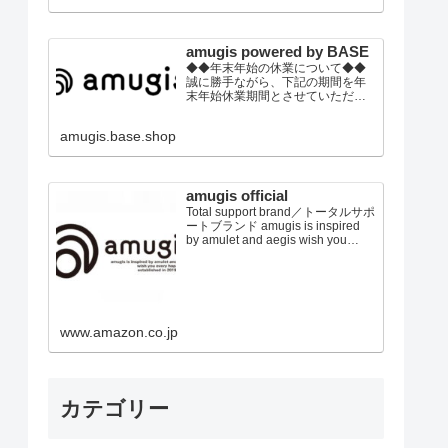
の上、ご注文頂きます事をお願い
いたします。
amugis powered by BASE
◆◆年末年始の休業について◆◆
誠に勝手ながら、下記の期間を年
末年始休業期間とさせていただき
ます。2022年12月30日(金)～2023
年01月4日(水)※休業期間中にいた
amugis.base.shop
だきましたご注文やお問い合わせ
等に関しましては、2023年1月5日
以降より順次対応させていただき
ます。トレンドウエアから健康グ
ッズまで！ トータルビュ...
amugis official
Total support brand／トータルサポ
ートブランド amugis is inspired
by amulet and aegis wish you
every happiness established in
2019 japan アミュジス、アミュレ
ット＆イージスからのイメージ あ
なたに幸せを E...
www.amazon.co.jp
カテゴリー