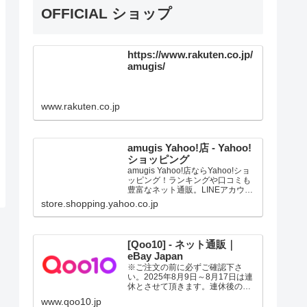
OFFICIAL ショップ
https://www.rakuten.co.jp/
amugis/
www.rakuten.co.jp
amugis Yahoo!店 - Yahoo!
ショッピング
amugis Yahoo!店ならYahoo!ショ
ッピング！ランキングや口コミも
豊富なネット通販。LINEアカウン
ト連携でPayPayポイント毎日5%
store.shopping.yahoo.co.jp
（上限あり）Yahoo!ショッピング
スマホアプリも充実で毎日どこか
らでも気になる商品をその場でお
求めいただけます。
[Qoo10] - ネット通販｜
eBay Japan
※ご注文の前に必ずご確認下さ
い。2025年8月9日～8月17日は連
休とさせて頂きます。連休後の発
送は、記載の日数よりお時間の猶
www.qoo10.jp
予を頂く場合があります。ご了承