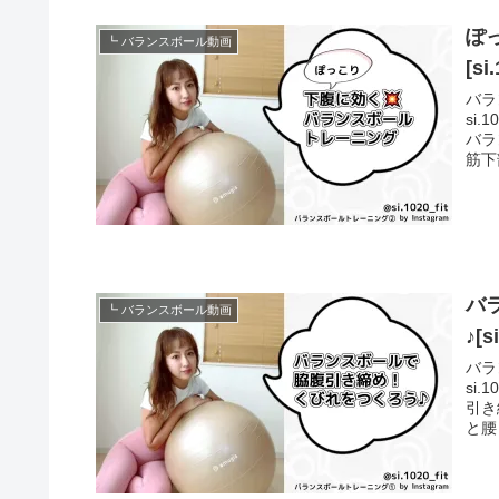
ぽ
┗ バランスボール動画
[s
バラン
si
バランスボ
筋下
バ
┗ バランスボール動画
♪[
バラン
si
引き締め！
と腰