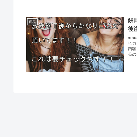
餅
商品
後注
amug
ヒカ
内容
るの.