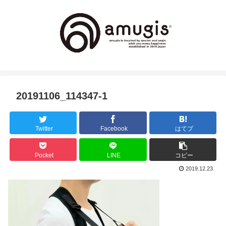
20191106_114347-1
Twitter
Facebook
はてブ
Pocket
LINE
コピー
2019.12.23