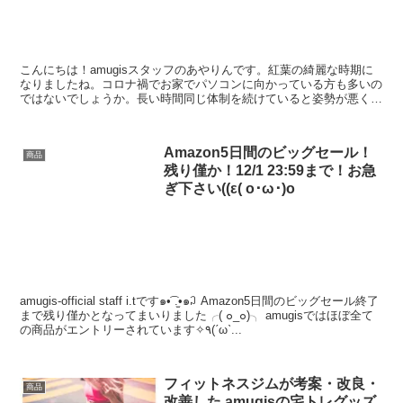
こんにちは！amugisスタッフのあやりんです。紅葉の綺麗な時期に
なりましたね。コロナ禍でお家でパソコンに向かっている方も多いの
ではないでしょうか。長い時間同じ体制を続けていると姿勢が悪くな
りがちです。 そんな時はamugis姿勢...
Amazon5日間のビッグセール！
商品
残り僅か！12/1 23:59まで！お急
ぎ下さい((ε( o･ω･)o
amugis-official staff i.tです๑•͡ .̫•๑꒜ Amazon5日間のビッグセール終了
まで残り僅かとなってまいりました╭( ๐_๐)╮ amugisではほぼ全て
の商品がエントリーされています✧٩(ˊωˋ...
フィットネスジムが考案・改良・
商品
改善した amugisの宅トレグッズ