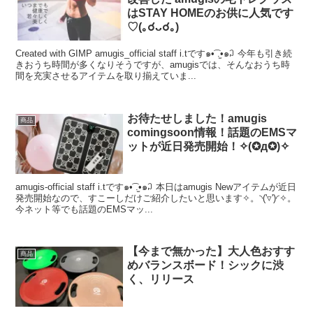
はSTAY HOMEのお供に人気です
♡(｡☌ᴗ☌｡)
Created with GIMP amugis_official staff i.tです๑•͡ .̫•๑꒜ 今年も引き続
きおうち時間が多くなりそうですが、amugisでは、そんなおうち時
間を充実させるアイテムを取り揃えていま...
お待たせしました！amugis
商品
comingsoon情報！話題のEMSマ
ットが近日発売開始！✧(✪д✪)✧
amugis-official staff i.tです๑•͡ .̫•๑꒜ 本日はamugis Newアイテムが近日
発売開始なので、すこーしだけご紹介したいと思います✧。◝('▿')◜✧。
今ネット等でも話題のEMSマッ...
【今まで無かった】大人色おすす
商品
めバランスボード！シックに渋
く、リリース