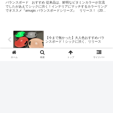
バランスボード おすすめ 従来品は、鮮明なビタミンカラーが主流
でしたがあえてシックに渋く！インテリアにマッチするカラーリング
でオススメ『amugis バランスボードシリーズ』 リリース！（2020-
02、リリース予定） ...
【今まで無かった】大人色おすすめバラ
ンスボード！シックに渋く、リリース
ホーム
検索
トップ
サイドバー
ギフト/プレゼントに最適な、おしゃれな
ボックス&カラーのバランスボール発売
開始。
コメント
コメントを書き込む