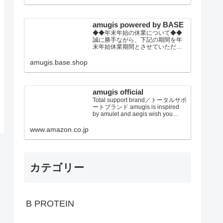
の上、ご注文頂きます事をお願い
いたします。
amugis powered by BASE
◆◆年末年始の休業について◆◆
誠に勝手ながら、下記の期間を年
末年始休業期間とさせていただき
ます。2022年12月30日(金)～2023
年01月4日(水)※休業期間中にいた
amugis.base.shop
だきましたご注文やお問い合わせ
等に関しましては、2023年1月5日
以降より順次対応させていただき
ます。トレンドウエアから健康グ
amugis official
ッズまで！ トータルビュ...
Total support brand／トータルサポ
ートブランド amugis is inspired
by amulet and aegis wish you
every happiness established in
2019 japan アミュジス、アミュレ
www.amazon.co.jp
ット＆イージスからのイメージ あ
なたに幸せを E...
カテゴリー
B PROTEIN