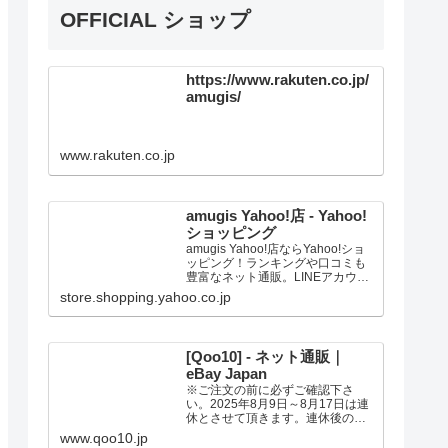
OFFICIAL ショップ
https://www.rakuten.co.jp/
amugis/
www.rakuten.co.jp
amugis Yahoo!店 - Yahoo!
ショッピング
amugis Yahoo!店ならYahoo!ショ
ッピング！ランキングや口コミも
豊富なネット通販。LINEアカウン
ト連携でPayPayポイント毎日5%
store.shopping.yahoo.co.jp
（上限あり）Yahoo!ショッピング
スマホアプリも充実で毎日どこか
らでも気になる商品をその場でお
求めいただけます。
[Qoo10] - ネット通販｜
eBay Japan
※ご注文の前に必ずご確認下さ
い。2025年8月9日～8月17日は連
休とさせて頂きます。連休後の発
送は、記載の日数よりお時間の猶
www.qoo10.jp
予を頂く場合があります。ご了承