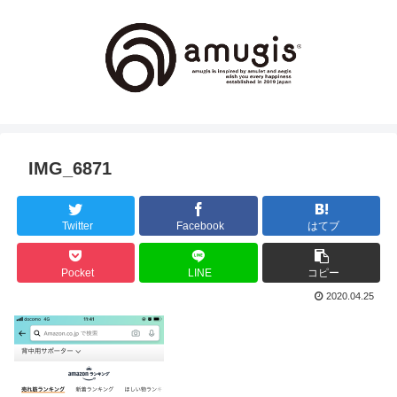
IMG_6871
Twitter
Facebook
はてブ
Pocket
LINE
コピー
2020.04.25