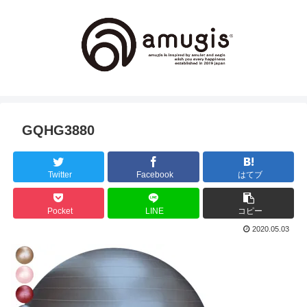
GQHG3880
Twitter
Facebook
はてブ
Pocket
LINE
コピー
2020.05.03