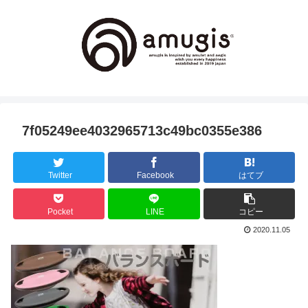
7f05249ee4032965713c49bc0355e386
Twitter
Facebook
はてブ
Pocket
LINE
コピー
2020.11.05