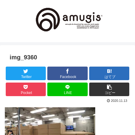
img_9360
Twitter
Facebook
はてブ
Pocket
LINE
コピー
2020.11.13