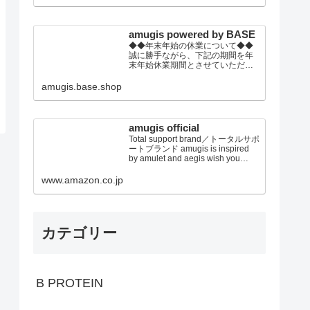
の上、ご注文頂きます事をお願い
いたします。
amugis powered by BASE
◆◆年末年始の休業について◆◆
誠に勝手ながら、下記の期間を年
末年始休業期間とさせていただき
ます。2022年12月30日(金)～2023
年01月4日(水)※休業期間中にいた
amugis.base.shop
だきましたご注文やお問い合わせ
等に関しましては、2023年1月5日
以降より順次対応させていただき
ます。トレンドウエアから健康グ
amugis official
ッズまで！ トータルビュ...
Total support brand／トータルサポ
ートブランド amugis is inspired
by amulet and aegis wish you
every happiness established in
2019 japan アミュジス、アミュレ
www.amazon.co.jp
ット＆イージスからのイメージ あ
なたに幸せを E...
カテゴリー
B PROTEIN