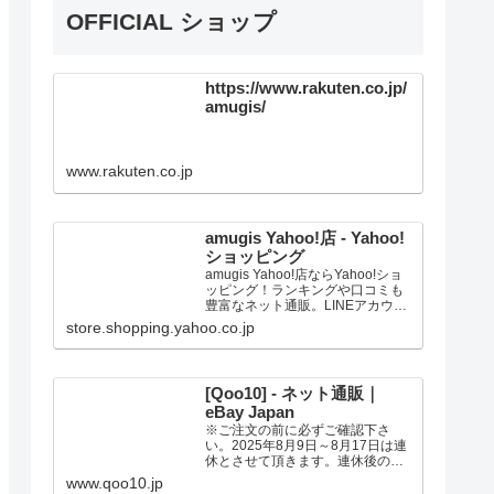
OFFICIAL ショップ
https://www.rakuten.co.jp/
amugis/
www.rakuten.co.jp
amugis Yahoo!店 - Yahoo!
ショッピング
amugis Yahoo!店ならYahoo!ショ
ッピング！ランキングや口コミも
豊富なネット通販。LINEアカウン
ト連携でPayPayポイント毎日5%
store.shopping.yahoo.co.jp
（上限あり）Yahoo!ショッピング
スマホアプリも充実で毎日どこか
らでも気になる商品をその場でお
求めいただけます。
[Qoo10] - ネット通販｜
eBay Japan
※ご注文の前に必ずご確認下さ
い。2025年8月9日～8月17日は連
休とさせて頂きます。連休後の発
送は、記載の日数よりお時間の猶
www.qoo10.jp
予を頂く場合があります。ご了承