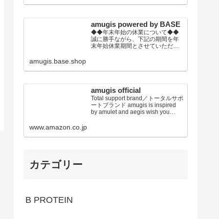
の上、ご注文頂きます事をお願い
いたします。
amugis powered by BASE
◆◆年末年始の休業について◆◆
誠に勝手ながら、下記の期間を年
末年始休業期間とさせていただき
ます。2022年12月30日(金)～2023
年01月4日(水)※休業期間中にいた
amugis.base.shop
だきましたご注文やお問い合わせ
等に関しましては、2023年1月5日
以降より順次対応させていただき
ます。トレンドウエアから健康グ
amugis official
ッズまで！ トータルビュ...
Total support brand／トータルサポ
ートブランド amugis is inspired
by amulet and aegis wish you
every happiness established in
2019 japan アミュジス、アミュレ
www.amazon.co.jp
ット＆イージスからのイメージ あ
なたに幸せを E...
カテゴリー
B PROTEIN