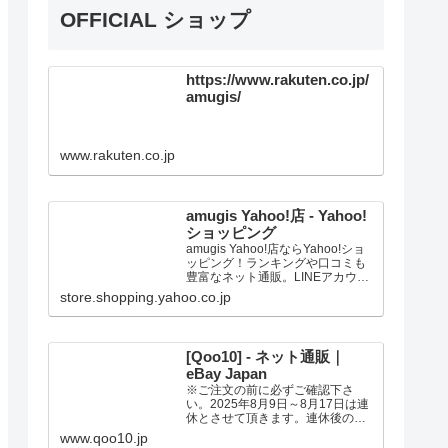
OFFICIAL ショップ
https://www.rakuten.co.jp/
amugis/
www.rakuten.co.jp
amugis Yahoo!店 - Yahoo!
ショッピング
amugis Yahoo!店ならYahoo!ショ
ッピング！ランキングや口コミも
豊富なネット通販。LINEアカウン
ト連携でPayPayポイント毎日5%
store.shopping.yahoo.co.jp
（上限あり）Yahoo!ショッピング
スマホアプリも充実で毎日どこか
らでも気になる商品をその場でお
求めいただけます。
[Qoo10] - ネット通販｜
eBay Japan
※ご注文の前に必ずご確認下さ
い。2025年8月9日～8月17日は連
休とさせて頂きます。連休後の発
送は、記載の日数よりお時間の猶
www.qoo10.jp
予を頂く場合があります。ご了承