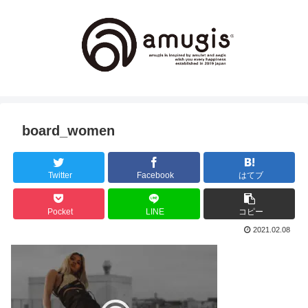
board_women
Twitter
Facebook
はてブ
Pocket
LINE
コピー
2021.02.08