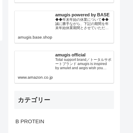
の上、ご注文頂きます事をお願い
いたします。
amugis powered by BASE
◆◆年末年始の休業について◆◆
誠に勝手ながら、下記の期間を年
末年始休業期間とさせていただき
ます。2022年12月30日(金)～2023
年01月4日(水)※休業期間中にいた
amugis.base.shop
だきましたご注文やお問い合わせ
等に関しましては、2023年1月5日
以降より順次対応させていただき
ます。トレンドウエアから健康グ
amugis official
ッズまで！ トータルビュ...
Total support brand／トータルサポ
ートブランド amugis is inspired
by amulet and aegis wish you
every happiness established in
2019 japan アミュジス、アミュレ
www.amazon.co.jp
ット＆イージスからのイメージ あ
なたに幸せを E...
カテゴリー
B PROTEIN