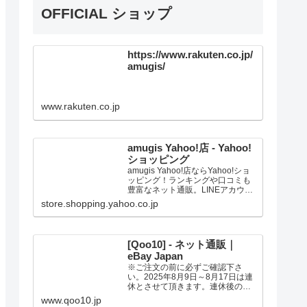
OFFICIAL ショップ
https://www.rakuten.co.jp/
amugis/
www.rakuten.co.jp
amugis Yahoo!店 - Yahoo!
ショッピング
amugis Yahoo!店ならYahoo!ショ
ッピング！ランキングや口コミも
豊富なネット通販。LINEアカウン
ト連携でPayPayポイント毎日5%
store.shopping.yahoo.co.jp
（上限あり）Yahoo!ショッピング
スマホアプリも充実で毎日どこか
らでも気になる商品をその場でお
求めいただけます。
[Qoo10] - ネット通販｜
eBay Japan
※ご注文の前に必ずご確認下さ
い。2025年8月9日～8月17日は連
休とさせて頂きます。連休後の発
送は、記載の日数よりお時間の猶
www.qoo10.jp
予を頂く場合があります。ご了承