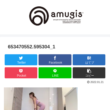
653470552.595304_1
Twitter
Facebook
はてブ
Pocket
LINE
コピー
2022.01.21