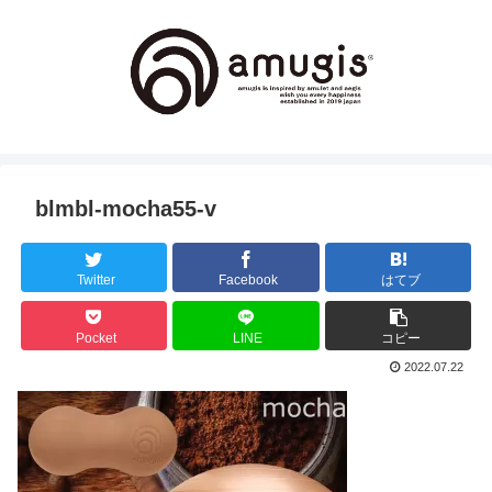
blmbl-mocha55-v
Twitter
Facebook
はてブ
Pocket
LINE
コピー
2022.07.22