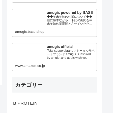
の上、ご注文頂きます事をお願い
いたします。
amugis powered by BASE
◆◆年末年始の休業について◆◆
誠に勝手ながら、下記の期間を年
末年始休業期間とさせていただき
ます。2022年12月30日(金)～2023
年01月4日(水)※休業期間中にいた
amugis.base.shop
だきましたご注文やお問い合わせ
等に関しましては、2023年1月5日
以降より順次対応させていただき
ます。トレンドウエアから健康グ
amugis official
ッズまで！ トータルビュ...
Total support brand／トータルサポ
ートブランド amugis is inspired
by amulet and aegis wish you
every happiness established in
2019 japan アミュジス、アミュレ
www.amazon.co.jp
ット＆イージスからのイメージ あ
なたに幸せを E...
カテゴリー
B PROTEIN