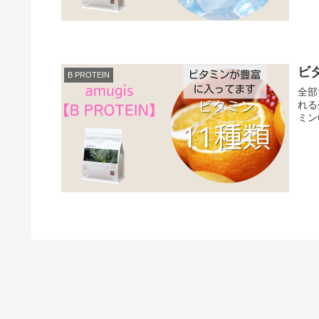
ビ
B PROTEIN
全部
れる生命
ミン