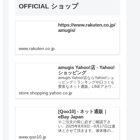
OFFICIAL ショップ
https://www.rakuten.co.jp/
amugis/
www.rakuten.co.jp
amugis Yahoo!店 - Yahoo!
ショッピング
amugis Yahoo!店ならYahoo!ショ
ッピング！ランキングや口コミも
豊富なネット通販。LINEアカウン
ト連携でPayPayポイント毎日5%
store.shopping.yahoo.co.jp
（上限あり）Yahoo!ショッピング
スマホアプリも充実で毎日どこか
らでも気になる商品をその場でお
求めいただけます。
[Qoo10] - ネット通販｜
eBay Japan
※ご注文の前に必ずご確認下さ
い。2025年8月9日～8月17日は連
休とさせて頂きます。連休後の発
送は、記載の日数よりお時間の猶
www.qoo10.jp
予を頂く場合があります。ご了承