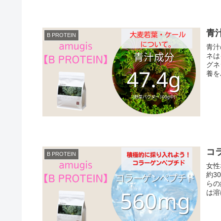
青
B PROTEIN
青汁
ネは
グネ
コ
B PROTEIN
女性
約3
らの
は溶