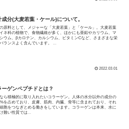
汁成分(大麦若葉・ケール)について。
の原料として、メジャーな「大麦若葉」と「ケール」。大麦若葉
イネ科の植物で、食物繊維が多く、ほかにも亜鉛やカリウム、マ
シウム、βカロテン、カルシウム、ビタミンCなど、さまざまな栄
養をバランスよく含んでいます。 ...
2022.03.01
ラーゲンペプチドとは？
なら積極的に取り入れたいコラーゲン。人体の水分以外の成分の
0%を占めており、皮膚、筋肉、内臓、骨等に含まれており、それ
細胞をつなぎとめる働きをしています。コラーゲンは本来、水に
け難い性質では...