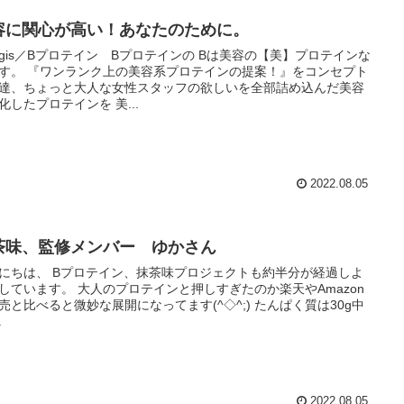
容に関心が高い！あなたのために。
ugis／Bプロテイン Bプロテインの Bは美容の【美】プロテインな
系プロテインの提案！』をコンセプト
達、ちょっと大人な女性スタッフの欲しいを全部詰め込んだ美容
化したプロテインを 美...
2022.08.05
茶味、監修メンバー ゆかさん
テイン、抹茶味プロジェクトも約半分が経過しよ
 大人のプロテインと押しすぎたのか楽天やAmazon
と比べると微妙な展開になってます(^◇^;) たんぱく質は30g中
.
2022.08.05