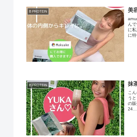
美
B PROTEIN
am
んです。 『ワンランク上の美容
に私
に特
抹
B PROTEIN
こんにちは、 Bプロ
うとしています。
の販売
24...