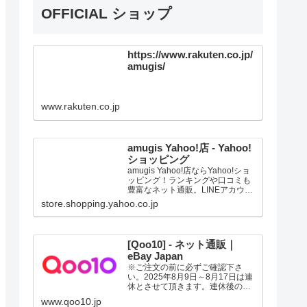
OFFICIAL ショップ
https://www.rakuten.co.jp/
amugis/
www.rakuten.co.jp
amugis Yahoo!店 - Yahoo!
ショッピング
amugis Yahoo!店ならYahoo!ショ
ッピング！ランキングや口コミも
豊富なネット通販。LINEアカウン
ト連携でPayPayポイント毎日5%
store.shopping.yahoo.co.jp
（上限あり）Yahoo!ショッピング
スマホアプリも充実で毎日どこか
らでも気になる商品をその場でお
求めいただけます。
[Qoo10] - ネット通販｜
eBay Japan
※ご注文の前に必ずご確認下さ
い。2025年8月9日～8月17日は連
休とさせて頂きます。連休後の発
送は、記載の日数よりお時間の猶
www.qoo10.jp
予を頂く場合があります。ご了承