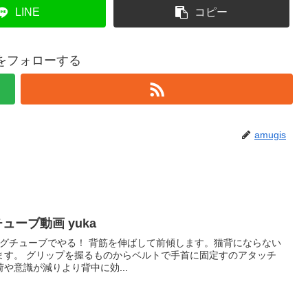
LINE
コピー
isをフォローする
amugis
チューブ動画 yuka
を伸ばして前傾します。猫背にならない
固定すのアタッチ
や意識が減りより背中に効...