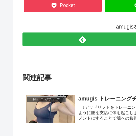
Pocket
amug
関連記事
amugis トレーニング
┗ トレーニングチューブ動画
↓デッドリフトをトレーニングチューブでやる！ 背筋
ように腰を支店に体を起こします。 グリップを握るものからベルトで手首に
メントにすることで腕への負荷