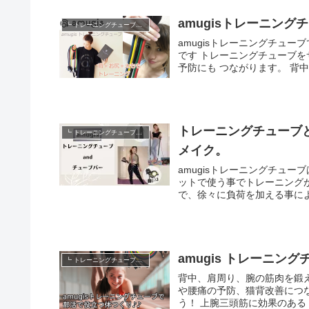
amugisトレーニン
┗ トレーニングチューブ動画
amugisトレーニングチュー
です トレーニングチューブをサイドから上下させる事により三角筋が鍛えられ、肩こり解消、
予防にも つながります。
トレーニングチューブ
┗ トレーニングチューブ動画
メイク。
amugisトレーニングチューブはチ
ットで使う事でトレーニングがよりやりやすく
で、徐々に負荷を加える事によ
amugis トレーニング
┗ トレーニングチューブ動画
背中、肩周り、腕の筋肉を鍛えるトレーニングです
や腰痛の予防、猫背改善につながります。 背筋を伸ばし肩をす
う！ 上腕三頭筋に効果のあるト