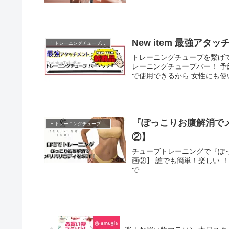
New item 最強ア
┗ トレーニングチューブ動画
トレーニングチューブを繋げて自宅で本格トレ
レーニングチューブバー！ 予約注文開始からすでに人気の秘密は、 3分割タイプ！ 2通りの長さ
で使用できるから 女性にも使い
『ぽっこりお腹解消でメリハ
┗ トレーニングチューブ動画
②】
チューブトレーニングで『ぽっこり
画②】 誰でも簡単！楽しい ！amugisで宅トレ！ amugisトレーニングチューブは おはよう朝日
で...