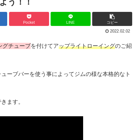
よう！！
Pocket
LINE
コピー
2022.02.02
ングチューブ
を付けてア
ップライトローイング
のご紹
チューブバーを使う事によってジムの様な本格的なト
できます。