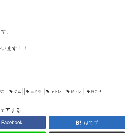
。
ます。
ゃいます！！
ジス
ジム
三角筋
宅トレ
筋トレ
肩こり
ェアする
Facebook
はてブ