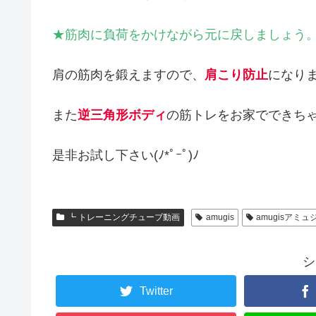
★筋肉に負荷をかけながら元に戻しましょう
肩の筋肉を鍛えますので、
肩こり防止
になり
また
逆三角形ボディ
の筋トレをお家でできち
是非お試し下さい(ﾉ*ﾟｰﾟ)ﾉ
┗ トレーニングチューブ動画
amugis
amugisアミュ
シ
Twitter