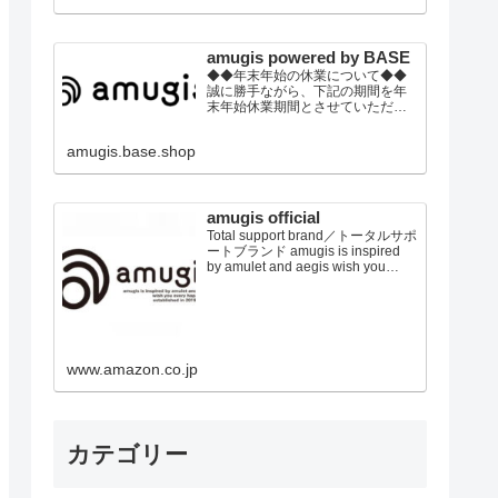
の上、ご注文頂きます事をお願い
いたします。
amugis powered by BASE
◆◆年末年始の休業について◆◆
誠に勝手ながら、下記の期間を年
末年始休業期間とさせていただき
ます。2022年12月30日(金)～2023
年01月4日(水)※休業期間中にいた
amugis.base.shop
だきましたご注文やお問い合わせ
等に関しましては、2023年1月5日
以降より順次対応させていただき
ます。トレンドウエアから健康グ
ッズまで！ トータルビュ...
amugis official
Total support brand／トータルサポ
ートブランド amugis is inspired
by amulet and aegis wish you
every happiness established in
2019 japan アミュジス、アミュレ
ット＆イージスからのイメージ あ
なたに幸せを E...
www.amazon.co.jp
カテゴリー