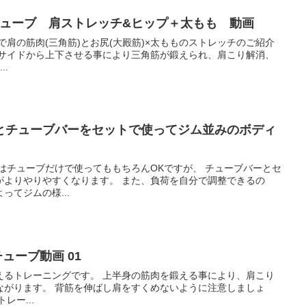
グチューブ 肩ストレッチ&ヒップ＋太もも 動画
ブで肩の筋肉(三角筋)とお尻(大殿筋)×太もものストレッチのご紹介
 背中...
とチューブバーをセットで使ってジム並みのボディ
ューブだけで使ってももちろんOKですが、 チューブバーとセ
なります。 また、負荷を自分で調整できるの
ってジムの様...
チューブ動画 01
。 上半身の筋肉を鍛える事により、肩こり
くめないように注意しましょ
レー...