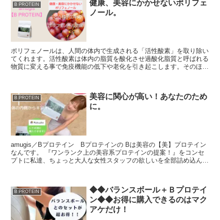
健康、美容にかかせないポリフェ
B PROTEIN
ノール。
ポリフェノールは、人間の体内で生成される「活性酸素」を取り除い
てくれます。活性酸素は体内の脂質を酸化させ過酸化脂質と呼ばれる
物質に変える事で免疫機能の低下や老化を引き起こします。そのほ
か、動脈硬化の原因となったり、...
美容に関心が高い！あなたのため
B PROTEIN
に。
amugis／Bプロテイン Bプロテインの Bは美容の【美】プロテイン
なんです。 『ワンランク上の美容系プロテインの提案！』をコンセ
プトに私達、ちょっと大人な女性スタッフの欲しいを全部詰め込んだ
美容に特化したプロテインを 美...
◆◆バランスボール＋Ｂプロテイ
B PROTEIN
ン◆◆お得に購入できるのはマク
アケだけ！