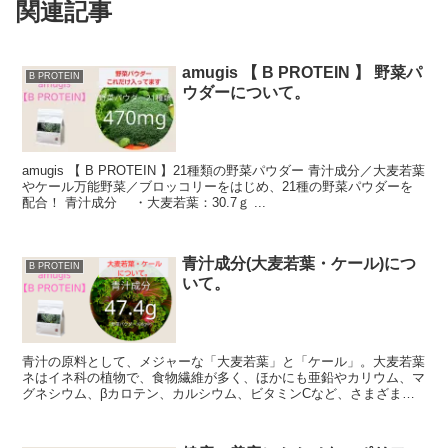
関連記事
amugis 【 B PROTEIN 】 野菜パ
B PROTEIN
ウダーについて。
amugis 【 B PROTEIN 】21種類の野菜パウダー 青汁成分／大麦若葉
やケール万能野菜／ブロッコリーをはじめ、21種の野菜パウダーを
配合！ 青汁成分 ・大麦若葉：30.7ｇ ...
青汁成分(大麦若葉・ケール)につ
B PROTEIN
いて。
青汁の原料として、メジャーな「大麦若葉」と「ケール」。大麦若葉
ネはイネ科の植物で、食物繊維が多く、ほかにも亜鉛やカリウム、マ
グネシウム、βカロテン、カルシウム、ビタミンCなど、さまざまな
栄養をバランスよく含んでいます。 ...