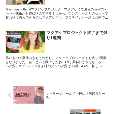
＠amugis_officialマクアケプロジェクトマクアケにて注目のnewフレ
ーバー抹茶がお得に購入できる！しかもバランスボールとのセットで
超お得に購入できるのはマクアケだけ。プロテインと一緒にお家で運
動したい方にオススメです。...
マクアケプロジェクト終了まで残
B PROTEIN
り1週間！
早いもので夏休みももう終わり。マクアケプロジェクトも残り1週間
となりました！あっという間でしたね～(´∀`) 美容にかかせないタン
パク質。Bプロテイン抹茶味のタンパク質は30g中24.6g。 忙しい朝
でも１杯飲むだけで...
マッサージボールで手軽に【筋膜リリー
ス】