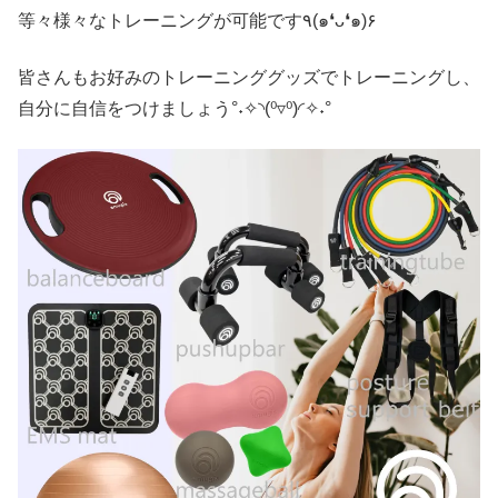
等々様々なトレーニングが可能です٩(๑❛ᴗ❛๑)۶
皆さんもお好みのトレーニンググッズでトレーニングし、
自分に自信をつけましょう°˖✧◝(⁰▿⁰)◜✧˖°