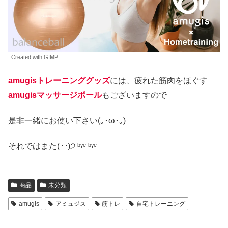
Created with GIMP
amugisトレーニンググッズ
には、疲れた筋肉をほぐす
amugisマッサージボール
もございますので
是非一緒にお使い下さい(｡･ω･｡)
それではまた(
･･
)੭ ᵇᵞᵉ ᵇᵞᵉ
商品
未分類
amugis
アミュジス
筋トレ
自宅トレーニング