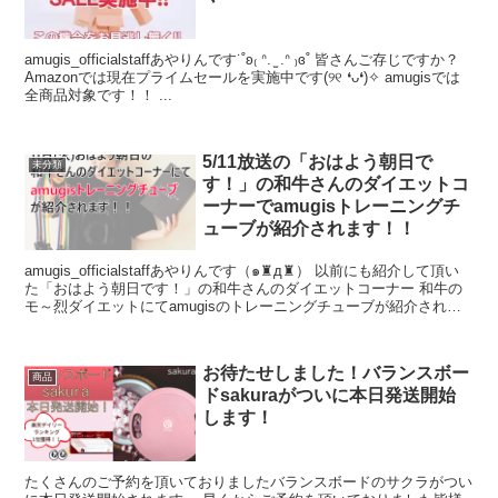
amugis_officialstaffあやりんです˙˚ʚ₍ ᐢ. ̫ .ᐢ ₎ɞ˚ 皆さんご存じですか？
Amazonでは現在プライムセールを実施中です(୨୧ ❛ᴗ❛)✧ amugisでは
全商品対象です！！ ...
5/11放送の「おはよう朝日で
未分類
す！」の和牛さんのダイエットコ
ーナーでamugisトレーニングチ
ューブが紹介されます！！
amugis_officialstaffあやりんです（๑♜д♜） 以前にも紹介して頂い
た「おはよう朝日です！」の和牛さんのダイエットコーナー 和牛の
モ～烈ダイエットにてamugisのトレーニングチューブが紹介されま
す(...
お待たせしました！バランスボー
商品
ドsakuraがついに本日発送開始
します！
たくさんのご予約を頂いておりましたバランスボードのサクラがつい