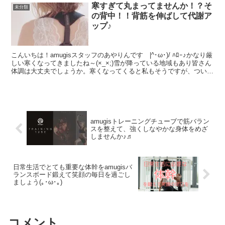
寒すぎて丸まってませんか！？そ
未分類
の背中！！背筋を伸ばして代謝ア
ップ♪
こんいちは！amugisスタッフのあやりんです |^･ω･)/ ﾊﾛｰ♪かなり厳
しい寒くなってきましたね～(×_×;)雪が降っている地域もあり皆さん
体調は大丈夫でしょうか。寒くなってくると私もそうですが、ついつ
い肩が丸～くなってま...
amugisトレーニングチューブで筋バラン
スを整えて、強くしなやかな身体をめざ
しませんか♪♬
日常生活でとても重要な体幹をamugisバ
ランスボード鍛えて笑顔の毎日を過ごし
ましょう(｡･ω･｡)
コメント