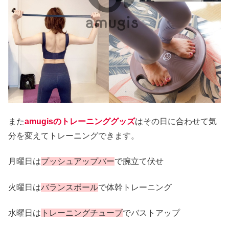
また
amugisのトレーニンググッズ
はその日に合わせて気
分を変えてトレーニングできます。
月曜日は
プッシュアップバー
で腕立て伏せ
火曜日は
バランスボール
で体幹トレーニング
水曜日は
トレーニングチューブ
でバストアップ