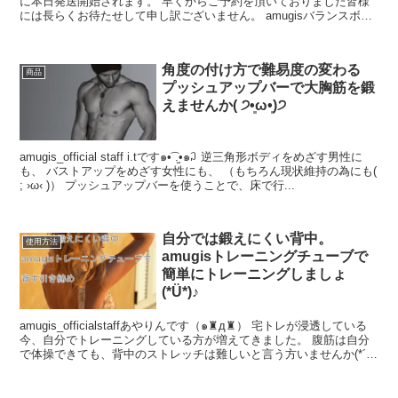
に本日発送開始されます。 早くからご予約を頂いておりました皆様
には長らくお待たせして申し訳ございません。 amugisバランスボー
ドが発売されてからサクラは...
角度の付け方で難易度の変わる
商品
プッシュアップバーで大胸筋を鍛
えませんか( ੭•͈ω•͈)੭
amugis_official staff i.tです๑•͡ .̫•๑꒜ 逆三角形ボディをめざす男性に
も、 バストアップをめざす女性にも、 （もちろん現状維持の為にも(
; ›ω‹ )） プッシュアップバーを使うことで、床で行...
自分では鍛えにくい背中。
使用方法
amugisトレーニングチューブで
簡単にトレーニングしましょ
(*Ü*)♪
amugis_officialstaffあやりんです（๑♜д♜） 宅トレが浸透している
今、自分でトレーニングしている方が増えてきました。 腹筋は自分
で体操できても、背中のストレッチは難しいと言う方いませんか(*´･
д･...