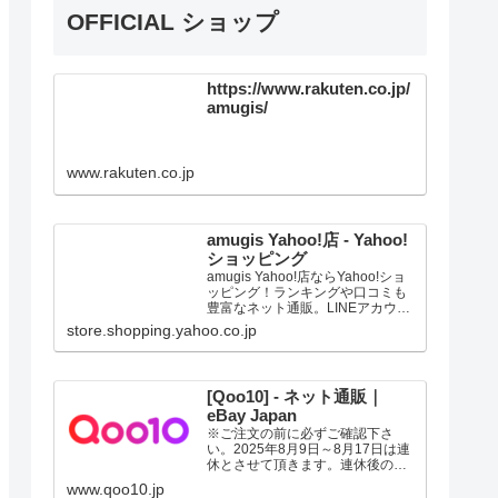
OFFICIAL ショップ
https://www.rakuten.co.jp/
amugis/
www.rakuten.co.jp
amugis Yahoo!店 - Yahoo!
ショッピング
amugis Yahoo!店ならYahoo!ショ
ッピング！ランキングや口コミも
豊富なネット通販。LINEアカウン
ト連携でPayPayポイント毎日5%
store.shopping.yahoo.co.jp
（上限あり）Yahoo!ショッピング
スマホアプリも充実で毎日どこか
らでも気になる商品をその場でお
求めいただけます。
[Qoo10] - ネット通販｜
eBay Japan
※ご注文の前に必ずご確認下さ
い。2025年8月9日～8月17日は連
休とさせて頂きます。連休後の発
送は、記載の日数よりお時間の猶
www.qoo10.jp
予を頂く場合があります。ご了承