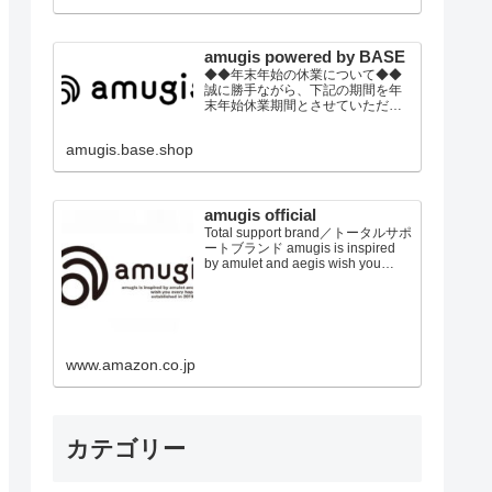
の上、ご注文頂きます事をお願い
いたします。
amugis powered by BASE
◆◆年末年始の休業について◆◆
誠に勝手ながら、下記の期間を年
末年始休業期間とさせていただき
ます。2022年12月30日(金)～2023
年01月4日(水)※休業期間中にいた
amugis.base.shop
だきましたご注文やお問い合わせ
等に関しましては、2023年1月5日
以降より順次対応させていただき
ます。トレンドウエアから健康グ
ッズまで！ トータルビュ...
amugis official
Total support brand／トータルサポ
ートブランド amugis is inspired
by amulet and aegis wish you
every happiness established in
2019 japan アミュジス、アミュレ
ット＆イージスからのイメージ あ
なたに幸せを E...
www.amazon.co.jp
カテゴリー