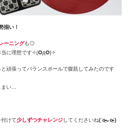
勢揃い！
レーニング
も◎
当に理想です✧(✪д✪)✧
っと頑張ってバランスボールで腹筋してみたのです
しまい…
を付けて
少しずつチャレンジ
してくださいね
(ˊo̴̶̷̤⌄o̴̶̷̤ˋ)