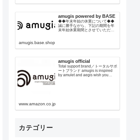
の上、ご注文頂きます事をお願い
いたします。
amugis powered by BASE
◆◆年末年始の休業について◆◆
誠に勝手ながら、下記の期間を年
末年始休業期間とさせていただき
ます。2022年12月30日(金)～2023
年01月4日(水)※休業期間中にいた
amugis.base.shop
だきましたご注文やお問い合わせ
等に関しましては、2023年1月5日
以降より順次対応させていただき
ます。トレンドウエアから健康グ
ッズまで！ トータルビュ...
amugis official
Total support brand／トータルサポ
ートブランド amugis is inspired
by amulet and aegis wish you
every happiness established in
2019 japan アミュジス、アミュレ
ット＆イージスからのイメージ あ
なたに幸せを E...
www.amazon.co.jp
カテゴリー