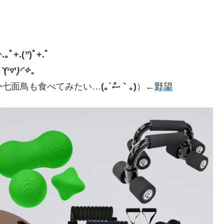
か
.｡ﾟ+.(
”
)ﾟ+.ﾟ
◝(
‘▿’
)◜✧
。
か七面鳥も食べてみたい…
(｡´ސު｀｡)
）←
野望