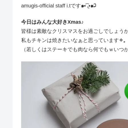
amugis-official staff i.tです
๑•͡ .̫•๑꒜
今日はみんな大好きXmas♪
皆様は素敵なクリスマスをお過ごしでしょう
私もチキンは焼きたいなぁと思っています
✧
。
（若しくはステーキでも肉なら何でもｗいつ