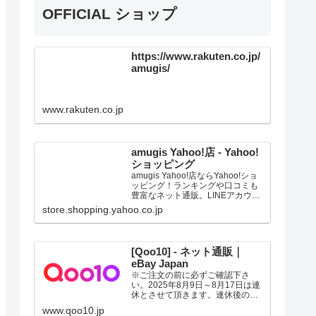
OFFICIAL ショップ
https://www.rakuten.co.jp/
amugis/
www.rakuten.co.jp
amugis Yahoo!店 - Yahoo!
ショッピング
amugis Yahoo!店ならYahoo!ショ
ッピング！ランキングや口コミも
豊富なネット通販。LINEアカウン
ト連携でPayPayポイント毎日5%
store.shopping.yahoo.co.jp
（上限あり）Yahoo!ショッピング
スマホアプリも充実で毎日どこか
らでも気になる商品をその場でお
求めいただけます。
[Qoo10] - ネット通販｜
eBay Japan
※ご注文の前に必ずご確認下さ
い。2025年8月9日～8月17日は連
休とさせて頂きます。連休後の発
送は、記載の日数よりお時間の猶
www.qoo10.jp
予を頂く場合があります。ご了承