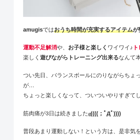
amugis
では
おうち時間が充実するアイテム
が
運動不足解消
や、
お子様と楽しく
ワイワイ♪
ト
楽しく
遊びながらトレーニング出来る
なんて本
つい先日、バランスボールにのりながらちょ
が…
ちょっと楽しくなって、ついついやりすぎて
筋肉痛が3日は続きました
₍₍((((；ﾟДﾟ))))
普段あまり運動しない！という方は、是非気