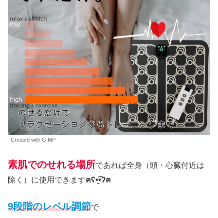
Created with GIMP
素肌でのせれる場所
であれば全身（頭・心臓付近は
除く）に使用できます
ฅʕ•̫͡•ʔฅ
9段階のレベル調節
で