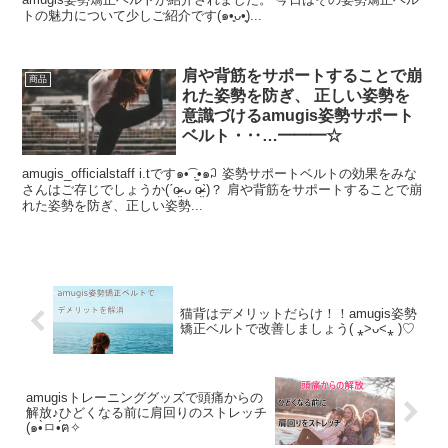
トの魅力について少しご紹介です(๑•͈ᴗ•͈)...
肩や背筋をサポートすることで崩
商品
れた姿勢を防ぎ、 正しい姿勢を
意識づけるamugis姿勢サポート
ベルト・‥…━━━☆
amugis_officialstaff i.tです๑•͡ .̫•๑꒜ 姿勢サポートベルトの効果をみな
さんはご存じでしょうか(ˊo̴̶̷̤ ᴗ o̴̶̷̤ˋ)？ 肩や背筋をサポートすることで崩
れた姿勢を防ぎ、正しい姿勢...
猫背はデメリットだらけ！！amugis姿勢
矯正ベルトで改善しましょう( ⁎˃ᴗ˂⁎ )♡
amugisトレーニンググッズで頭痛からの
解放♪ひどくなる前に肩回りのストレッチ
(๑•̀ㅁ•́ฅ✧