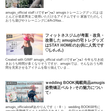
amugis_official staff i.tです๑•͡ .̫•๑꒜ amugisトレーニンググッズは ほ
とんどが老若男女ご使用いただけるアイテムです☆ 家族でたのしく
おうち遊びやトレーニングに&#x1f4aa...
フィットネスジムが考案・改良・
商品
改善した amugisの宅トレグッズ
はSTAY HOMEのお供に人気です
♡(｡☌ᴗ☌｡)
Created with GIMP amugis_official staff i.tです๑•͡ .̫•๑꒜ 今年も引き続
きおうち時間が多くなりそうですが、amugisでは、そんなおうち時
間を充実させるアイテムを取り揃えていま...
ｗedding BOOK掲載商品amugis
使用方法
姿勢矯正ベルト♪その魅力につい
て♪
amugis_officialstaffあやりんです（・θ・） wedding BOOK68号に
amugis姿勢矯正ベルトが紹介されました。 今日はその姿勢矯正ベル