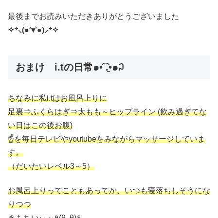
最後までお読みいただきありがとうございました
✧⁺⸜(●′▾‵●)⸝⁺✧
おまけ i.tの日常๑•͡ .̫•๑꒜
ちなみに私i.tはお風呂上りに
足裏⇒ふくらはぎ⇒太もも～ヒップライン (飲み過ぎてな
い日はこの後お腹)
☝を毎日テレビやyoutubeをみながらマッサージしていま
す。
（だいたいレベル3～5）
お風呂上りってこともあってか、いつも寝落ちしそうにな
りつつ
きもちいぃ～٩(θ‿θ)۶