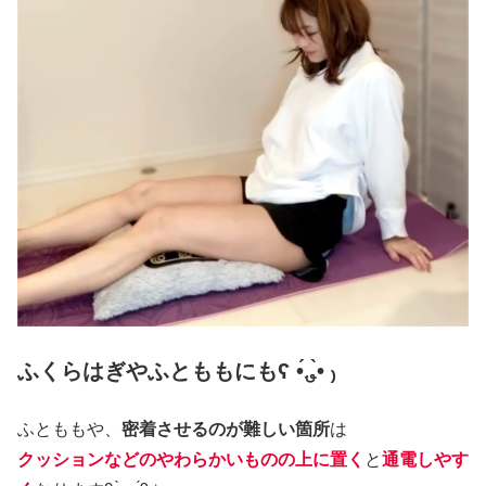
ふくらはぎやふとももにもʕ •́؈•̀ ₎
ふとももや、
密着させるのが難しい箇所
は
クッションなどのやわらかいものの上に置く
と
通電しやす