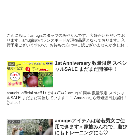
こんにちは！amugisスタッフのあやりんです。大好評いただいてお
ります、amugisのバランスボードが現在品薄となっております。入
荷予定ございますので、お待ちの方は申し訳ございませんが少しお待
ちください！ amug...
1st Anniversary 数量限定 スペシ
商品
ャルSALE まだまだ開催中！
amugis_official staff i.tです๑•͡ .̫•๑꒜ amugis1周年 数量限定 スペシャ
ルSALE まだまだ開催しています！！ Amazonなら最短翌日お届け！
👆click！ ...
amugisアイテムは老若男女ご使
ブランド
用できます♬家族みんなで、遊び
にもトレーニングにも♡