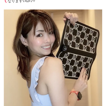
く
なりますʕ•̀ω•́ʔ✧