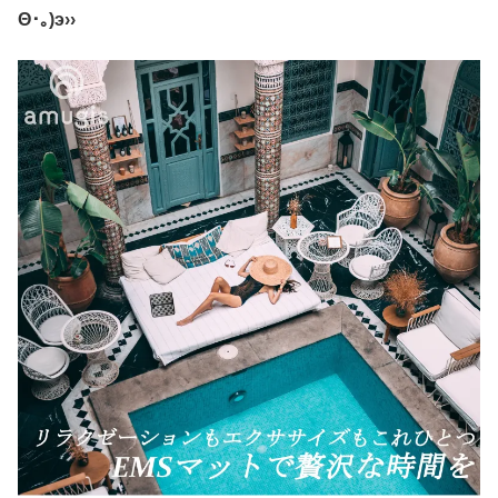
Θ･｡)э››